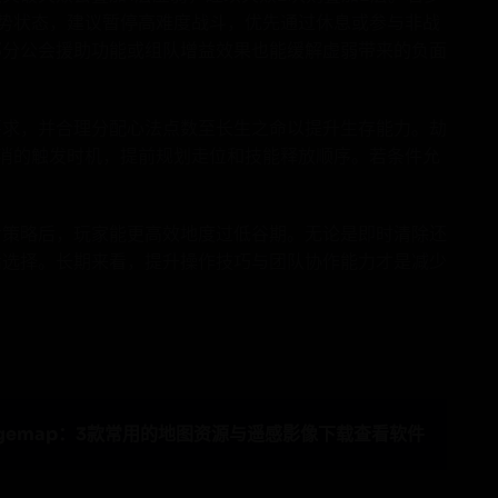
势状态，建议暂停高难度战斗，优先通过休息或参与非战
部分公会援助功能或组队增益效果也能缓解虚弱带来的负面
要求，并合理分配心法点数至长生之命以提升生存能力。劫
抵消的触发时机，提前规划走位和技能释放顺序。若条件允
。
对策略后，玩家能更高效地度过低谷期。无论是即时清除还
活选择。长期来看，提升操作技巧与团队协作能力才是减少
igemap：3款常用的地图资源与遥感影像下载查看软件