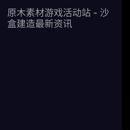
原木素材游戏
原木素材游戏活动站 - 沙
活动站 - 沙盒
盒建造最新资讯
建造最新资讯
忘仙渡劫虚弱需要多长时间来康复