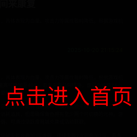
间来康复
果，具体表现为血量、攻击力等属性暂时降低。根据游戏机
2025-10-20 21:15:24
果，具体表现为血量、攻击力等属性暂时降低。根据游戏机
最高可叠加至40%。若未采取任何措施，虚弱会持续24小
点击进入首页
恢复时间。
作是在角色界面将当前元神切换为其他元神，再切换回原元
需消耗道具，但需确保角色拥有至少两个可切换的元神。游
虚弱，可通过活跃度商城兑换或活动获取。
突破失败会叠加1层虚弱，连续失败2次则叠加2层。若多